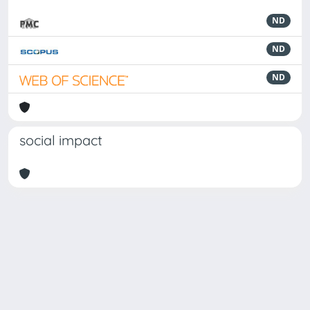
ND
ND
ND
social impact
Powered by
IRIS
-
about IRIS
-
Utilizzo dei cookie
Copyright © 2026