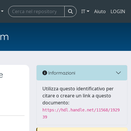
IT
Aiuto
LOGIN
em
e
Informazioni
Utilizza questo identificativo per
citare o creare un link a questo
documento:
https://hdl.handle.net/11568/1929
39