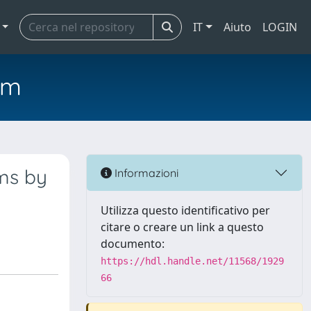
IT
Aiuto
LOGIN
em
ms by
Informazioni
Utilizza questo identificativo per
citare o creare un link a questo
documento:
https://hdl.handle.net/11568/1929
66