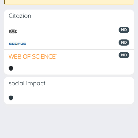
Citazioni
ND
ND
ND
social impact