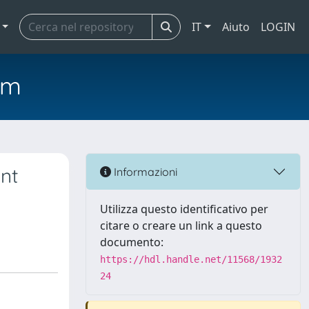
IT
Aiuto
LOGIN
em
ent
Informazioni
Utilizza questo identificativo per
citare o creare un link a questo
documento:
https://hdl.handle.net/11568/1932
24