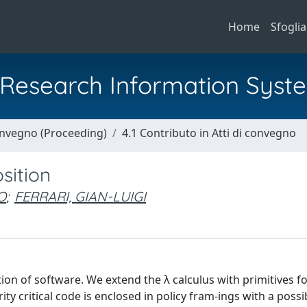
Home
Sfoglia
al Research Information Syst
Convegno (Proceeding)
4.1 Contributo in Atti di convegno
sition
O
;
FERRARI, GIAN-LUIGI
on of software. We extend the λ calculus with primitives f
ty critical code is enclosed in policy fram-ings with a possi