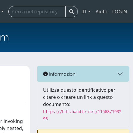
IT
Aiuto
LOGIN
em
Informazioni
Utilizza questo identificativo per
citare o creare un link a questo
documento:
https://hdl.handle.net/11568/1932
93
or invoking
bly nested,