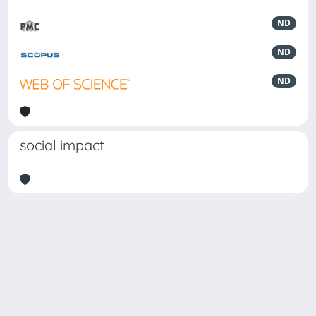
ND
ND
ND
social impact
Powered by
IRIS
-
about IRIS
-
Utilizzo dei cookie
Copyright © 2026