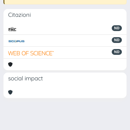
Citazioni
ND
ND
ND
social impact