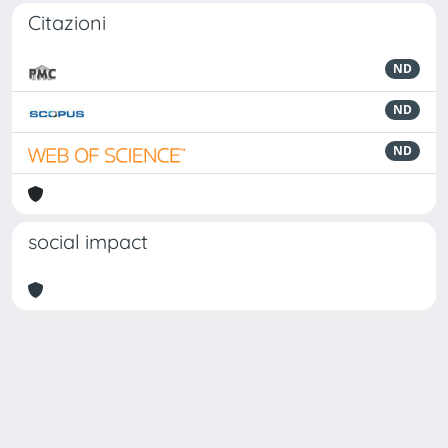
Citazioni
ND
ND
ND
social impact