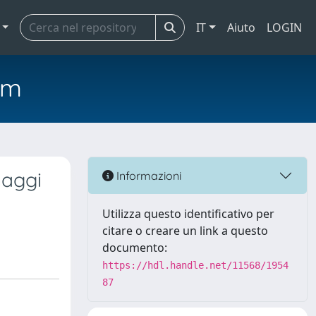
IT
Aiuto
LOGIN
em
naggi
Informazioni
Utilizza questo identificativo per
citare o creare un link a questo
documento:
https://hdl.handle.net/11568/1954
87