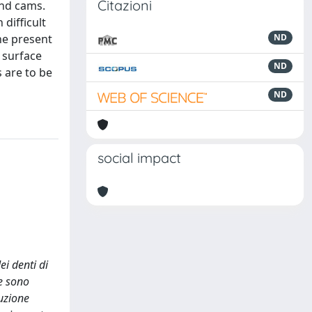
Citazioni
and cams.
difficult
he present
ND
 surface
ND
 are to be
ND
social impact
ei denti di
re sono
uzione