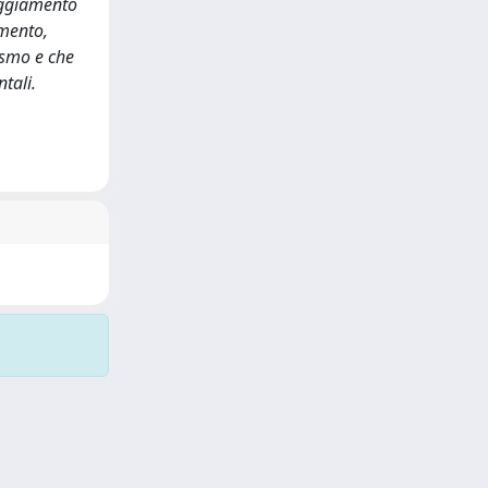
neggiamento
amento,
ismo e che
tali.