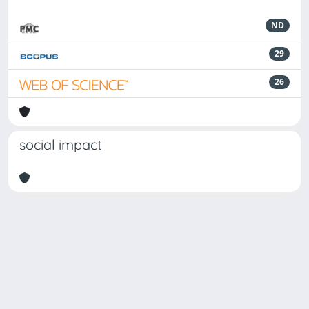
ND
29
26
social impact
Powered by
IRIS
-
about IRIS
-