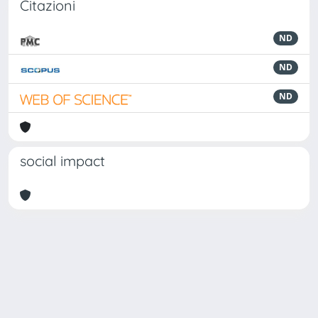
Citazioni
ND
ND
ND
social impact
Powered by
IRIS
-
about IRIS
-