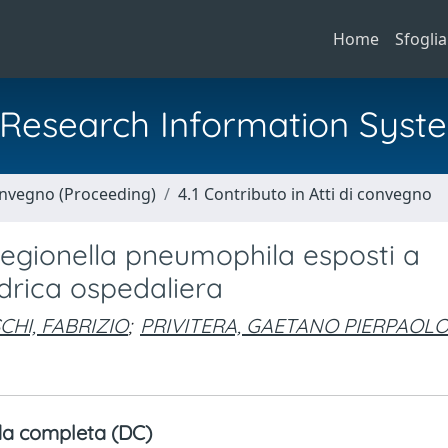
Home
Sfoglia
al Research Information Syst
Convegno (Proceeding)
4.1 Contributo in Atti di convegno
Legionella pneumophila esposti a
idrica ospedaliera
CHI, FABRIZIO
;
PRIVITERA, GAETANO PIERPAOL
a completa (DC)