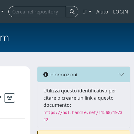
IT
Aiuto
LOGIN
em
Informazioni
Utilizza questo identificativo per
O
citare o creare un link a questo
documento:
https://hdl.handle.net/11568/1973
42