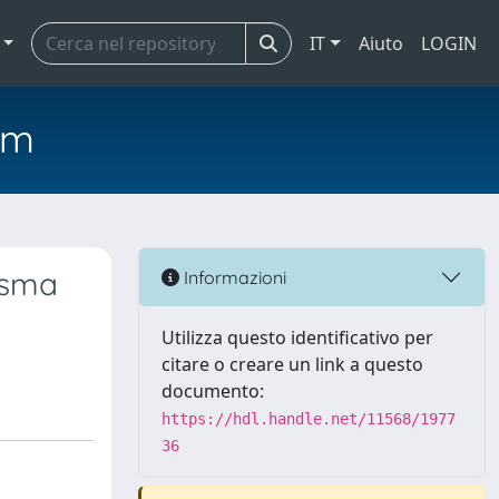
IT
Aiuto
LOGIN
em
risma
Informazioni
Utilizza questo identificativo per
citare o creare un link a questo
documento:
https://hdl.handle.net/11568/1977
36