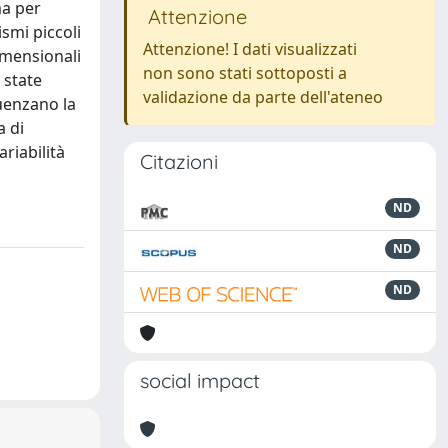
ma per
Attenzione
smi piccoli
Attenzione! I dati visualizzati
dimensionali
non sono stati sottoposti a
 state
validazione da parte dell'ateneo
luenzano la
a di
riabilità
Citazioni
ND
ND
ND
social impact