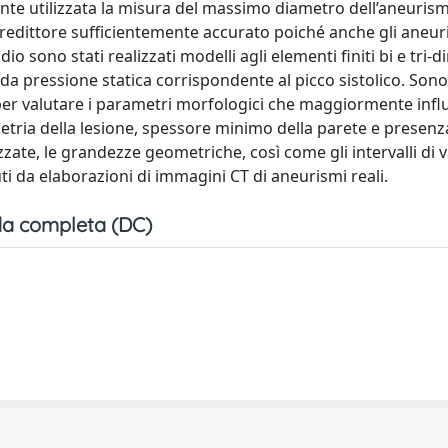
e utilizzata la misura del massimo diametro dell’aneuris
predittore sufficientemente accurato poiché anche gli aneuri
o sono stati realizzati modelli agli elementi finiti bi e tri-
 da pressione statica corrispondente al picco sistolico. Sono
o per valutare i parametri morfologici che maggiormente inf
ria della lesione, spessore minimo della parete e presenz
ate, le grandezze geometriche, così come gli intervalli di va
ti da elaborazioni di immagini CT di aneurismi reali.
a completa (DC)