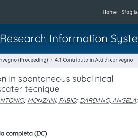
Home
Sfoglia
al Research Information Syst
Convegno (Proceeding)
4.1 Contributo in Atti di convegno
on in spontaneous subclinical
scater tecnique
TANTONIO
;
MONZANI, FABIO
;
DARDANO, ANGELA
;
a completa (DC)