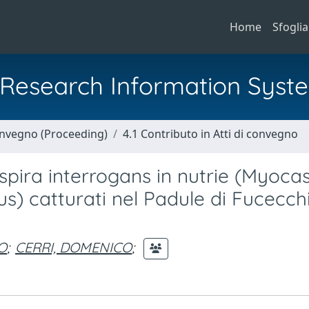
Home
Sfoglia
al Research Information Syst
Convegno (Proceeding)
4.1 Contributo in Atti di convegno
spira interrogans in nutrie (Myoca
us) catturati nel Padule di Fucecch
PO
;
CERRI, DOMENICO
;