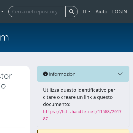
IT
Aiuto
LOGIN
em
stor
Informazioni
io
Utilizza questo identificativo per
citare o creare un link a questo
documento:
https://hdl.handle.net/11568/2017
87