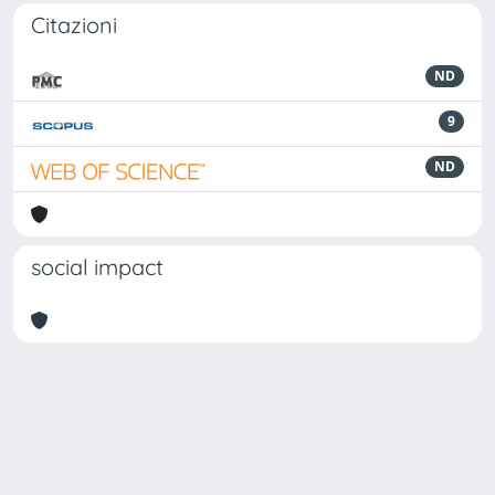
Citazioni
ND
9
ND
social impact