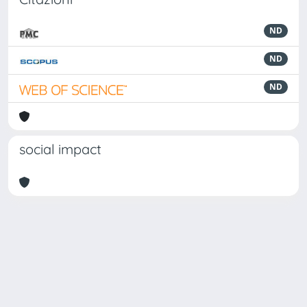
ND
ND
ND
social impact
Powered by
IRIS
-
about IRIS
-