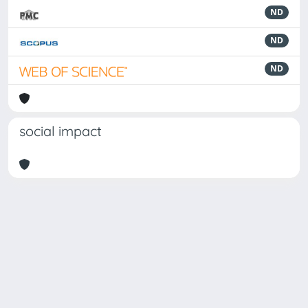
ND
ND
ND
social impact
Powered by
IRIS
-
about IRIS
-
Utilizzo dei cookie
Copyright © 2026