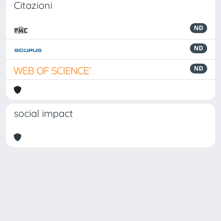
Citazioni
ND
ND
ND
social impact
Powered by
IRIS
-
about IRIS
-