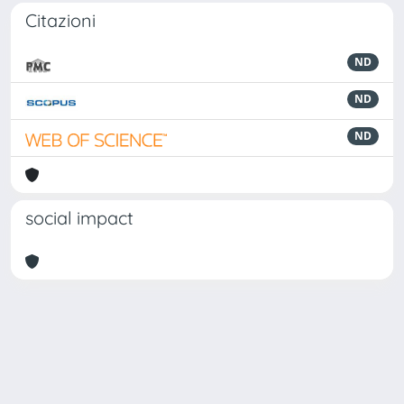
Citazioni
ND
ND
ND
social impact