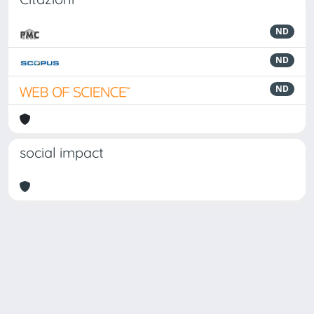
ND
ND
ND
social impact
Powered by
IRIS
-
about IRIS
-