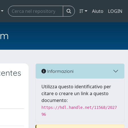
IT
Aiuto
LOGIN
em
centes
Informazioni
Utilizza questo identificativo per
citare o creare un link a questo
documento:
https://hdl.handle.net/11568/2027
96