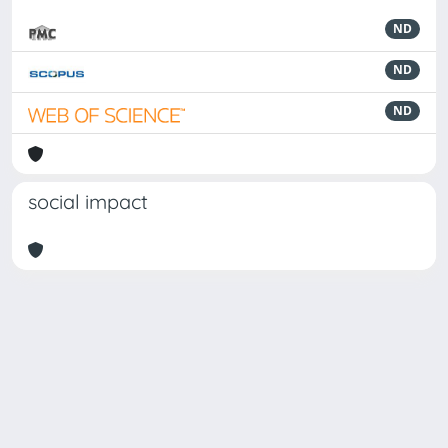
ND
ND
ND
social impact
Powered by
IRIS
-
about IRIS
-
Utilizzo dei cookie
Copyright © 2026