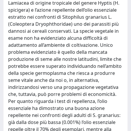
Lamiacea di origine tropicale del genere Hyptis (H.
spicigera) e l’azione repellente dell’olio essenziale
estratto nei confronti di Sitophilus granarius L.
(Coleoptera Dryophthoridae) uno dei parassiti più
dannosi ai cereali conservati. La specie vegetale in
esame non ha evidenziato alcuna difficoltà di
adattamento all’ambiente di coltivazione. Unico
problema evidenziato è quello della mancata
produzione di seme alle nostre latitudini, limite che
potrebbe essere superato individuando nell’ambito
della specie germoplasma che riesca a produrre
seme vitale anche da noi o, in alternativa,
indirizzandosi verso una propagazione vegetativa
che, tuttavia, può porre problemi di economicità.
Per quanto riguarda i test di repellenza, l’olio
essenziale ha dimostrato una buona azione
repellente nei confronti degli adulti di S. granarius:
già dalla dose più bassa (0.001%) l’olio essenziale
repelle oltre il 70% degli esemplari, mentre alla