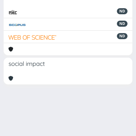
ND
ND
ND
social impact
Powered by
IRIS
-
about IRIS
-