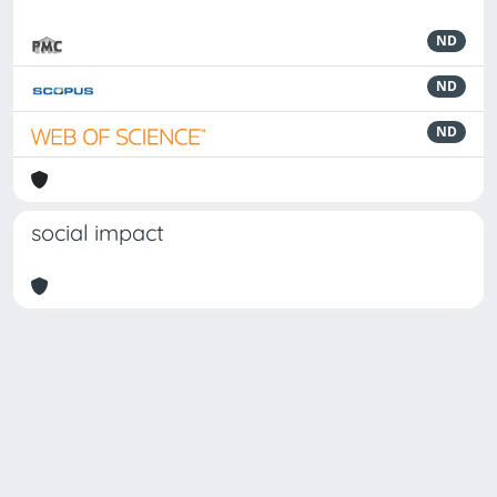
ND
ND
ND
social impact
Powered by
IRIS
-
about IRIS
-