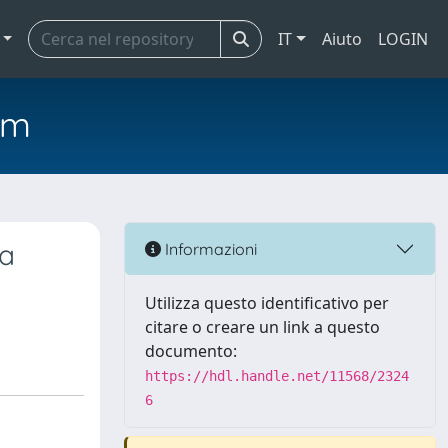
IT
Aiuto
LOGIN
em
sa
Informazioni
Utilizza questo identificativo per
citare o creare un link a questo
documento:
https://hdl.handle.net/11568/2324
6