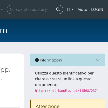
IT
Aiuto
LOGIN
em
i
Informazioni
 pp.
Utilizza questo identificativo per
,
citare o creare un link a questo
documento:
https://hdl.handle.net/11568/2374
Attenzione