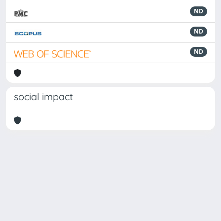
ND
ND
ND
social impact
Powered by
IRIS
-
about IRIS
-
Utilizzo dei cookie
Copyright © 2026