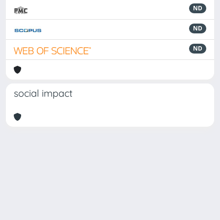
ND
ND
ND
social impact
Powered by
IRIS
-
about IRIS
-
Utilizzo dei cookie
Copyright © 2026