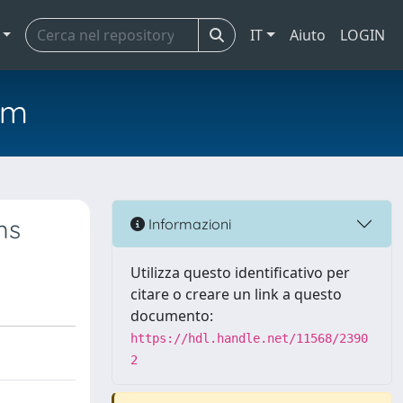
IT
Aiuto
LOGIN
em
ms
Informazioni
Utilizza questo identificativo per
citare o creare un link a questo
documento:
https://hdl.handle.net/11568/2390
2