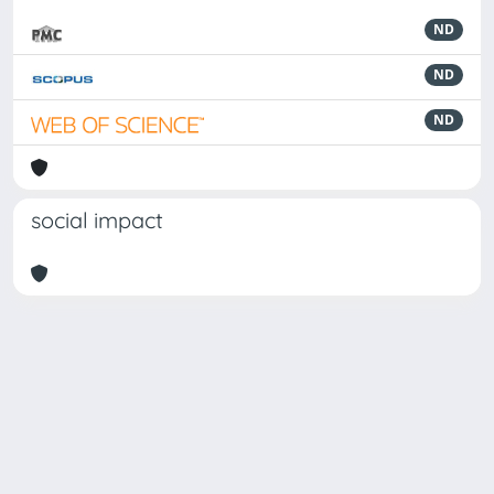
ND
ND
ND
social impact
Powered by
IRIS
-
about IRIS
-
Utilizzo dei cookie
Copyright © 2026