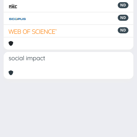
ND
ND
ND
social impact
Powered by
IRIS
-
about IRIS
-
Utilizzo dei cookie
Copyright © 2026