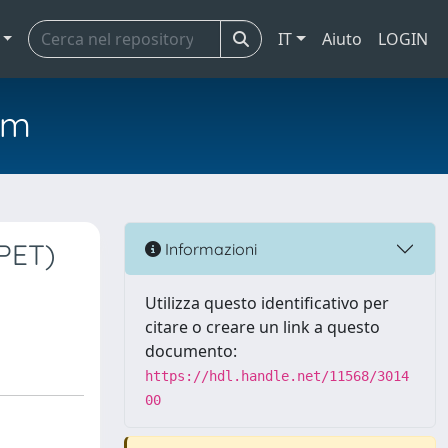
IT
Aiuto
LOGIN
em
(PET)
Informazioni
Utilizza questo identificativo per
citare o creare un link a questo
documento:
https://hdl.handle.net/11568/3014
00