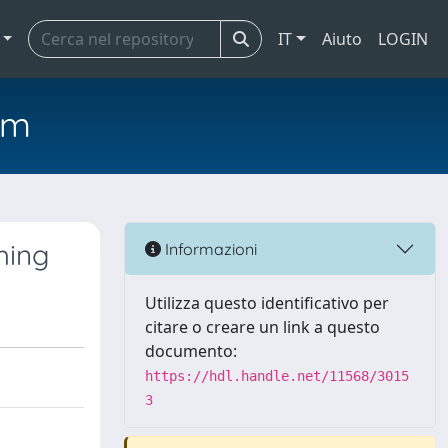
IT
Aiuto
LOGIN
em
hing
Informazioni
Utilizza questo identificativo per
citare o creare un link a questo
documento:
https://hdl.handle.net/11568/3015
3