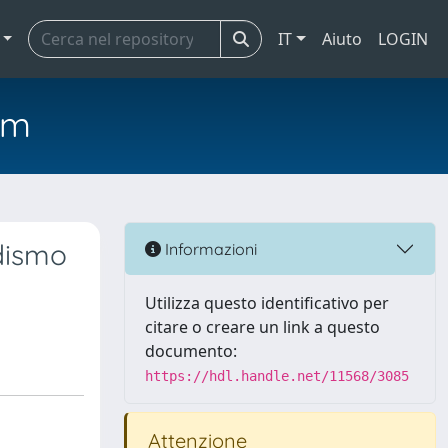
IT
Aiuto
LOGIN
em
idismo
Informazioni
Utilizza questo identificativo per
citare o creare un link a questo
documento:
https://hdl.handle.net/11568/3085
Attenzione