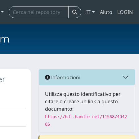
IT
Aiuto
LOGIN
em
er
Informazioni
Utilizza questo identificativo per
citare o creare un link a questo
documento:
https://hdl.handle.net/11568/4042
86