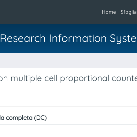
Home
Sfoglia
al Research Information Syst
n multiple cell proportional count
a completa (DC)