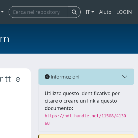
IT
Aiuto
LOGIN
em
itti e
Informazioni
Utilizza questo identificativo per
citare o creare un link a questo
documento:
https://hdl.handle.net/11568/4130
68