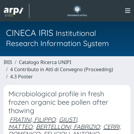
CINECA IRIS
Institutional
Research Information System
IRIS
Catalogo Ricerca UNIPI
4 Contributo in Atti di Convegno (Proceeding)
4.3 Poster
Microbiological profile in fresh
frozen organic bee pollen after
thawing
FRATINI, FILIPPO
;
GIUSTI,
MATTEO
;
BERTELLONI, FABRIZIO
;
CERRI,
DOMENICO
;
FELICIOLI, ANTONIO