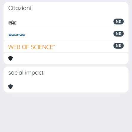
Citazioni
ND
ND
ND
social impact