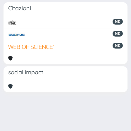
Citazioni
ND
ND
ND
social impact