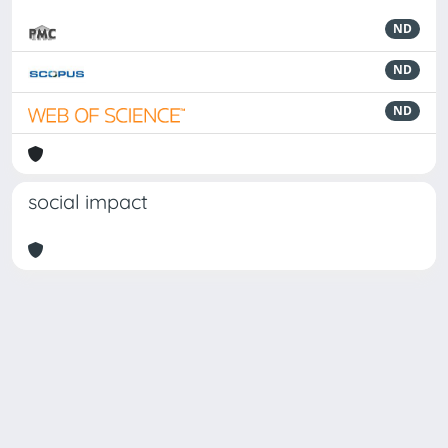
ND
ND
ND
social impact
Powered by
IRIS
-
about IRIS
-
Utilizzo dei cookie
Copyright © 2026