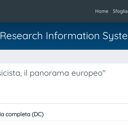
Home
Sfoglia
al Research Information Syst
a
sicista, il panorama europeo"
a completa (DC)