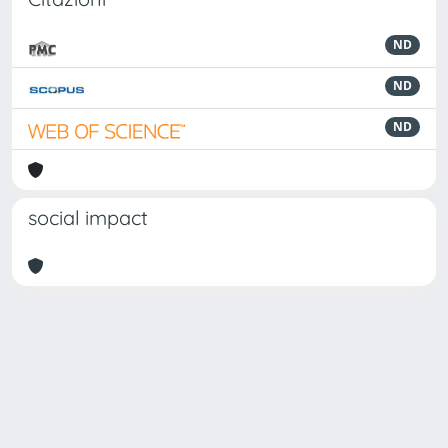
ND
ND
ND
social impact
Powered by
IRIS
-
about IRIS
-