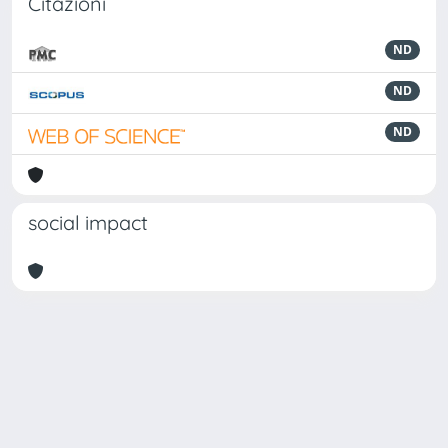
Citazioni
ND
ND
ND
social impact
Powered by
IRIS
-
about IRIS
-