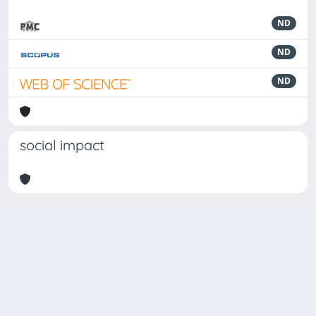
ND
ND
ND
social impact
Powered by
IRIS
-
about IRIS
-
Utilizzo dei cookie
Copyright © 2026