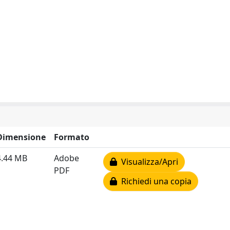
Dimensione
Formato
4.44 MB
Adobe
Visualizza/Apri
PDF
Richiedi una copia