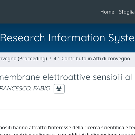
Home
Sfoglia
al Research Information Syst
Convegno (Proceeding)
4.1 Contributo in Atti di convegno
embrane elettroattive sensibili al
FRANCESCO, FABIO
siti hanno attratto l’interesse della ricerca scientifica e t
ando una matrice polimerica con additivi di dimensione nanom