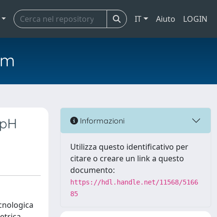
IT
Aiuto
LOGIN
em
 pH
Informazioni
Utilizza questo identificativo per
citare o creare un link a questo
documento:
https://hdl.handle.net/11568/5166
85
ecnologica
etrica