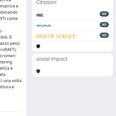
Citazioni
 matrice e
combinando
ND
MWNT) come
ND
o
ND
ili. Il
 basso peso
croRAFT),
macromeri
social impact
ttering
etica e
ata
i una volta
ettura e