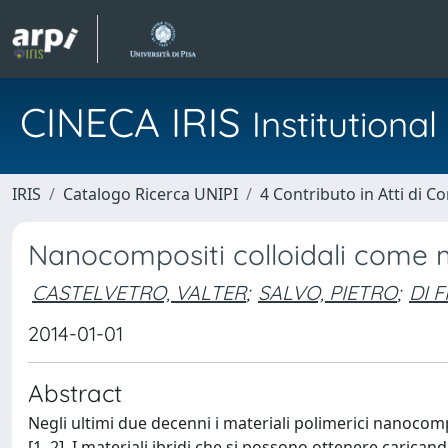
CINECA IRIS
Institution
IRIS
Catalogo Ricerca UNIPI
4 Contributo in Atti di 
Nanocompositi colloidali come m
CASTELVETRO, VALTER
;
SALVO, PIETRO
;
DI 
2014-01-01
Abstract
Negli ultimi due decenni i materiali polimerici nanocompo
[1, 2]. I materiali ibridi che si possono ottenere caric