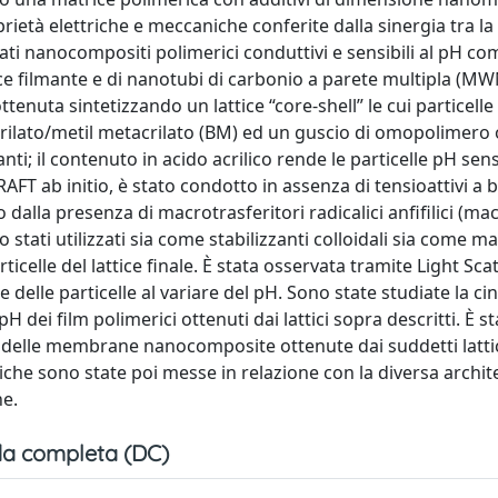
rietà elettriche e meccaniche conferite dalla sinergia tra la
arati nanocompositi polimerici conduttivi e sensibili al pH 
rice filmante e di nanotubi di carbonio a parete multipla (
enuta sintetizzando un lattice “core-shell” le cui particelle
crilato/metil metacrilato (BM) ed un guscio di omopolimero 
; il contenuto in acido acrilico rende le particelle pH sensib
FT ab initio, è stato condotto in assenza di tensioattivi a
o dalla presenza di macrotrasferitori radicalici anfifilici (ma
stati utilizzati sia come stabilizzanti colloidali sia come 
ticelle del lattice finale. È stata osservata tramite Light Sca
elle particelle al variare del pH. Sono state studiate la cin
H dei film polimerici ottenuti dai lattici sopra descritti. È st
pH delle membrane nanocomposite ottenute dai suddetti lattic
iche sono state poi messe in relazione con la diversa archit
ne.
a completa (DC)