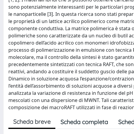
sono potenzialmente interessanti per le particolari prop
le nanoparticelle [3]. In questa ricerca sono stati prep
le proprietà di un lattice acrilico polimerico come mat
componente conduttiva. La matrice polimerica è stata ott
polimeriche sono caratterizzate da un nucleo di butil a
copolimero dell’acido acrilico con monomeri idrofobizzanti
processo di polimerizzazione in emulsione con tecnica RA
molecolare, ma il controllo della sintesi è stato garantit
precedentemente sintetizzati con tecnica RAFT, che sono 
reattivi, andando a costituire il suddetto guscio delle par
Dinamico in soluzione acquosa l’espanzione/contrazione d
l’entità dell’assorbimento di soluzioni acquose a diversi p
analizzata la variazione di resistenza in funzione del 
mescolati con una dispersione di MWNT. Tali caratterist
composizione dei macroRAFT utilizzati in fase di reazio
Scheda breve
Scheda completa
Sched