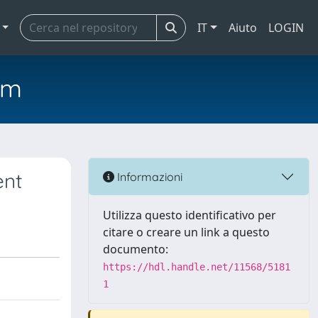
IT
Aiuto
LOGIN
em
ent
Informazioni
Utilizza questo identificativo per
citare o creare un link a questo
documento:
https://hdl.handle.net/11568/5181
1