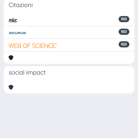
Citazioni
ND
ND
ND
social impact